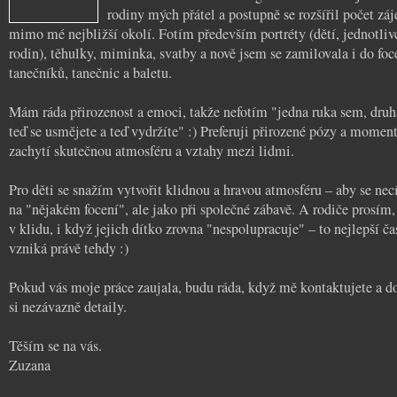
rodiny mých přátel a postupně se rozšířil počet zá
mimo mé nejbližší okolí. Fotím především portréty (dětí, jednotlivc
rodin), těhulky, miminka, svatby a nově jsem se zamilovala i do foc
tanečníků, tanečnic a baletu.
Mám ráda přirozenost a emoci, takže nefotím "jedna ruka sem, druh
teď se usmějete a teď vydržíte" :) Preferuji přirozené pózy a moment
zachytí skutečnou atmosféru a vztahy mezi lidmi.
Pro děti se snažím vytvořit klidnou a hravou atmosféru – aby se necí
na "nějakém focení", ale jako při společné zábavě. A rodiče prosím,
v klidu, i když jejich dítko zrovna "nespolupracuje" – to nejlepší ča
vzniká právě tehdy :)
Pokud vás moje práce zaujala, budu ráda, když mě kontaktujete a
si nezávazně detaily.
Těším se na vás.
Zuzana