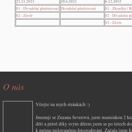
21.11.2021
20.6.2021
6.12.2015
01 - Divadelní představení
Divadelní představení
01 - Zkouška / 
02 - Závěr
02 - Divadelní p
03 - Závěr
O nás
Vítejte na mých stránkách :)
Jmenuji se Zuzana Severová, jsem maminkou 2 kr
dětí a právě díky svým dětem jsem se po letech do
k mému milovanému fotografování. Začala jsem fot