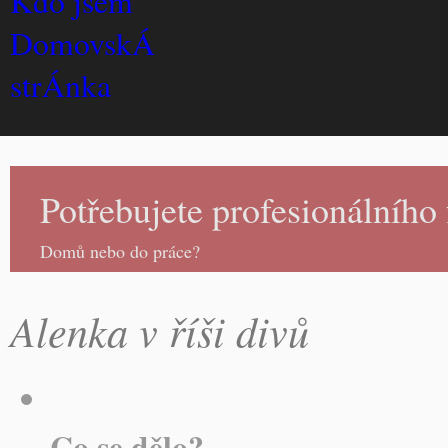
Kdo jsem
DomovskÁ
strÁnka
Potřebujete profesionálního 
Domů nebo do práce?
Alenka v říši divů
Co se dělo?